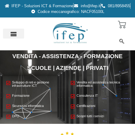
IFEP - Soluzioni ICT & Formazione
info@ifep.it
081/8958455
Codice meccanografico: NACF05100L
VENDITA - ASSISTENZA - FORMAZIONE
SCUOLE | AZIENDE | PRIVATI
Sviluppo di reti e gestione
Vendita ed assistenza tecnica
infrastrutture ICT
informatica
Formazione
Consulenza IT
Sicurezza informatica
Certificazioni
DPO
Scopri tutti i servizi