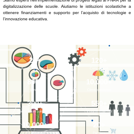
digitalizzazione delle scuole. Aiutiamo le istituzioni scolastiche a
ottenere finanziamenti e supporto per l’acquisto di tecnologie e
l’innovazione educativa.
20
+
120
+
Anni di esperienza nel settore
Corsi erogati
800
+
10,000
+
Vendite
Clienti soddisfatti
300
+
550
+
Certificazioni conseguite
Progetti realizzati
10,000
+
20
+
Ticket evasi
Partners