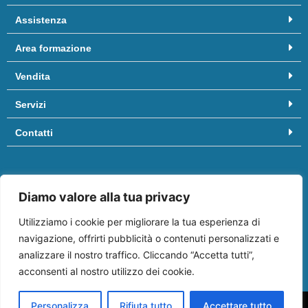
Assistenza
Area formazione
Vendita
Servizi
Contatti
Hai bisogno di aiuto? Chiamaci al
081/8958455
oppure scrivici
Diamo valore alla tua privacy
a
info@ifep.it
.
Vieni a trovarci in:
Centro commerciale “Il Molino”
, Via Appia, 3º
Utilizziamo i cookie per migliorare la tua esperienza di
piano edificio Business, 80029 Sant’Antimo (NA)
navigazione, offrirti pubblicità o contenuti personalizzati e
analizzare il nostro traffico. Cliccando “Accetta tutti”,
acconsenti al nostro utilizzo dei cookie.
Personalizza
Rifiuta tutto
Accettare tutto