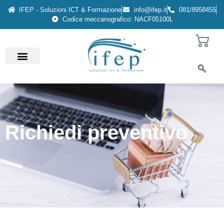
IFEP - Soluzioni ICT & Formazione
info@ifep.it
081/8958455
Codice meccanografico: NACF05100L
Richiedi preventivo