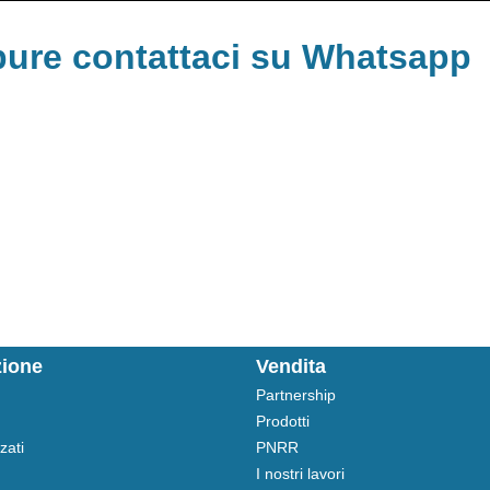
ure contattaci su Whatsapp
zione
Vendita
Partnership
Prodotti
zati
PNRR
I nostri lavori