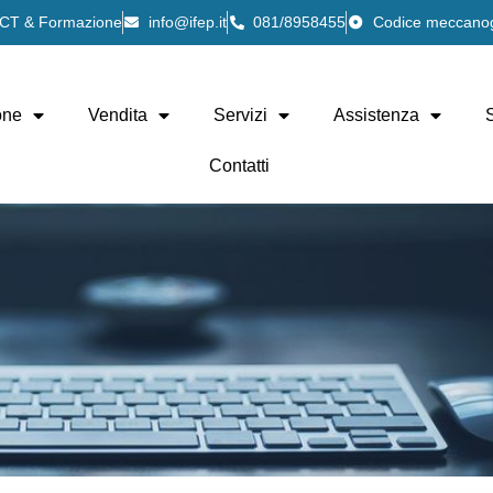
 ICT & Formazione
info@ifep.it
081/8958455
Codice meccano
one
Vendita
Servizi
Assistenza
Contatti