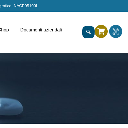
grafico: NACF05100L
Shop
Documenti aziendali