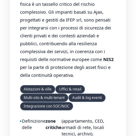
fisica è un tassello critico del rischio
complessivo. Gli impianti basati su Ajax,
progettati e gestiti da IFEP srl, sono pensati
per integrarsi con i processi di sicurezza dei
clienti privati e dei contesti aziendali e
pubblici, contribuendo alla resilienza
complessiva dei servizi, in coerenza con i
requisiti delle normative europee come
NIS2
per la parte di protezione degli asset fisici e
della continuità operativa.
Abitazioni & ville
Uffici & retail
Multi-sito & multi-tenant
Audit & log eventi
Integrazione con SOC/NOC
Definizione
zone
(appartamento, CED,
delle
critiche
armadi di rete, locali
tecnici, archivi).