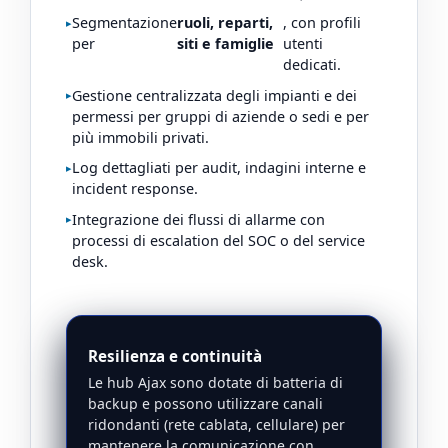
Segmentazione
ruoli, reparti,
, con profili
per
siti e famiglie
utenti
dedicati.
Gestione centralizzata degli impianti e dei
permessi per gruppi di aziende o sedi e per
più immobili privati.
Log dettagliati per audit, indagini interne e
incident response.
Integrazione dei flussi di allarme con
processi di escalation del SOC o del service
desk.
Resilienza e continuità
Le hub Ajax sono dotate di batteria di
backup e possono utilizzare canali
ridondanti (rete cablata, cellulare) per
mantenere la comunicazione con