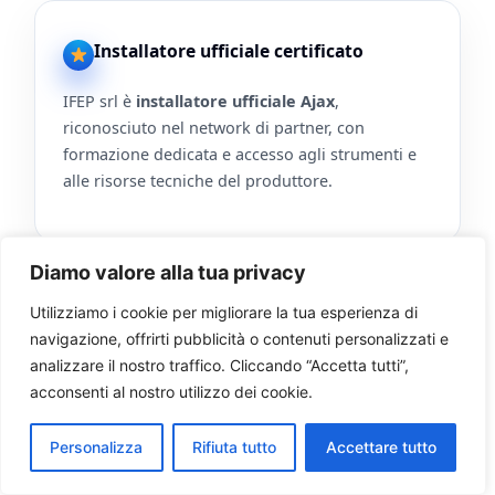
Installatore ufficiale certificato
IFEP srl è
installatore ufficiale Ajax
,
riconosciuto nel network di partner, con
formazione dedicata e accesso agli strumenti e
alle risorse tecniche del produttore.
Diamo valore alla tua privacy
Utilizziamo i cookie per migliorare la tua esperienza di
Integrazione con infrastrutture IT
navigazione, offrirti pubblicità o contenuti personalizzati e
analizzare il nostro traffico. Cliccando “Accetta tutti”,
I progetti IFEP tengono conto di rete, Wi-Fi, data
acconsenti al nostro utilizzo dei cookie.
center, applicazioni e processi esistenti,
integrando la sicurezza fisica Ajax con il resto
Personalizza
Rifiuta tutto
Accettare tutto
dell’ecosistema tecnologico aziendale e
domestico.