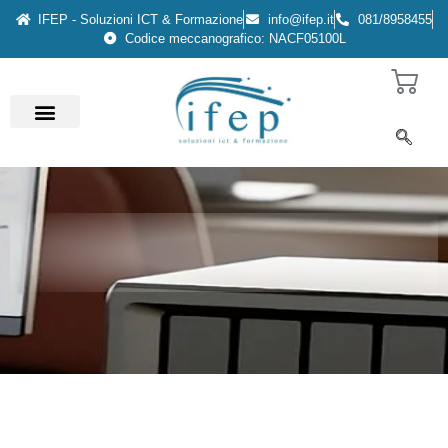
IFEP - Soluzioni ICT & Formazione
info@ifep.it
081/8958455
Codice meccanografico: NACF05100L