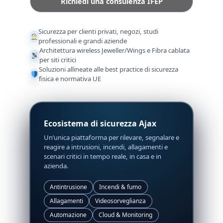
Richiedi una consulenza IFEP
Sicurezza per clienti privati, negozi, studi
professionali e grandi aziende
Architettura wireless Jeweller/Wings e Fibra cablata
per siti critici
Soluzioni allineate alle best practice di sicurezza
fisica e normativa UE
Ecosistema di sicurezza Ajax
Un’unica piattaforma per rilevare, segnalare e
reagire a intrusioni, incendi, allagamenti e
scenari critici in tempo reale, in casa e in
azienda.
Antintrusione
Incendi & fumo
Allagamenti
Videosorveglianza
Automazione
Cloud & Monitoring