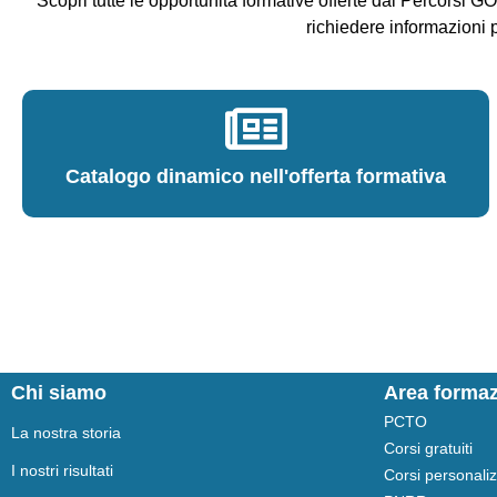
Scopri tutte le opportunità formative offerte dai Percorsi G
richiedere informazioni 
Catalogo dinamico nell'offerta formativa
Chi siamo
Area forma
PCTO
La nostra storia
Corsi gratuiti
I nostri risultati
Corsi personaliz