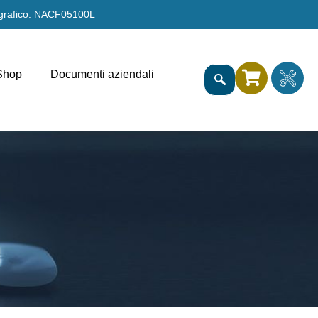
grafico: NACF05100L
Shop
Documenti aziendali