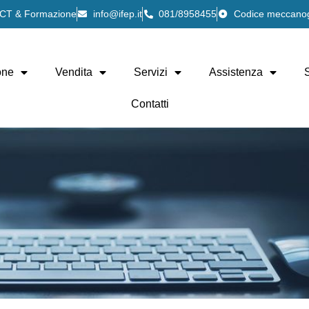
 ICT & Formazione
info@ifep.it
081/8958455
Codice meccano
one
Vendita
Servizi
Assistenza
Contatti