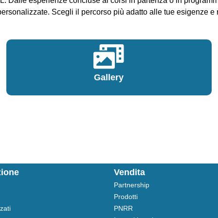
OL. Dalle esperienze concluse ai corsi in partenza o in programmaz
personalizzate. Scegli il percorso più adatto alle tue esigenze e
Gallery
zione
Vendita
Partnership
Prodotti
zati
PNRR