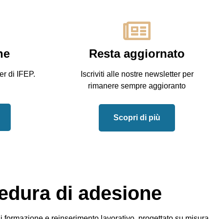
ne
Resta aggiornato
er di IFEP.
Iscriviti alle nostre newsletter per
rimanere sempre aggioranto
Scopri di più
edura di adesione
di formazione e reinserimento lavorativo, progettato su misura