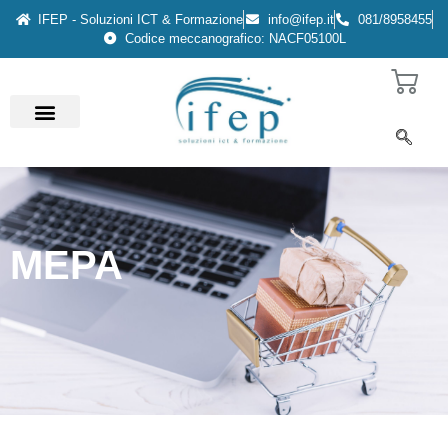
IFEP - Soluzioni ICT & Formazione
info@ifep.it
081/8958455
Codice meccanografico: NACF05100L
MEPA