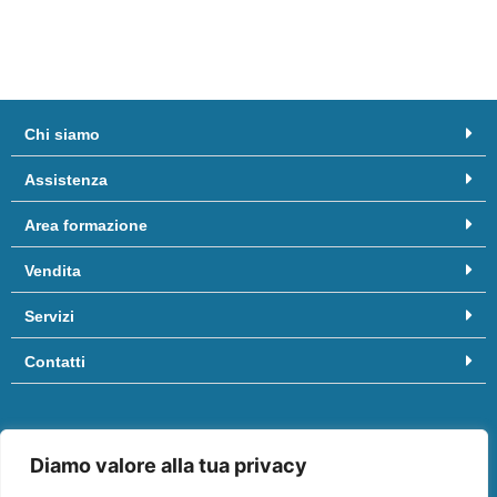
Chi siamo
Assistenza
Area formazione
Vendita
Servizi
Contatti
Hai bisogno di aiuto? Chiamaci al
081/8958455
oppure scrivici
Diamo valore alla tua privacy
a
info@ifep.it
.
Vieni a trovarci in:
Centro commerciale “Il Molino”
, Via Appia, 3º