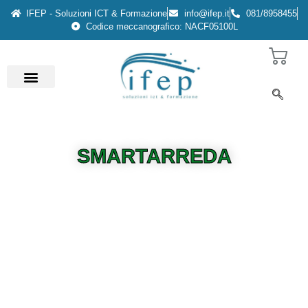
IFEP - Soluzioni ICT & Formazione
info@ifep.it
081/8958455
Codice meccanografico: NACF05100L
SMARTARREDA