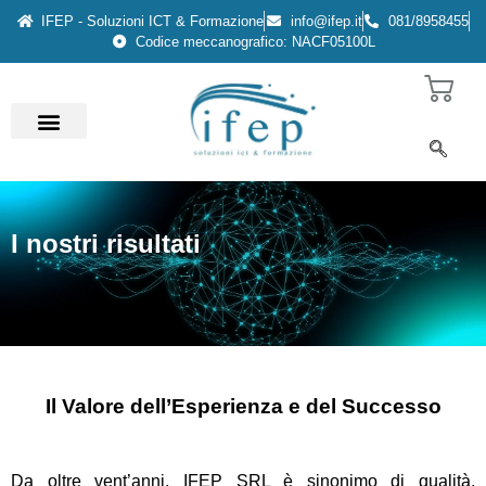
IFEP - Soluzioni ICT & Formazione
info@ifep.it
081/8958455
Codice meccanografico: NACF05100L
I nostri risultati
Il Valore dell’Esperienza e del Successo
Da oltre vent’anni, IFEP SRL è sinonimo di qualità,