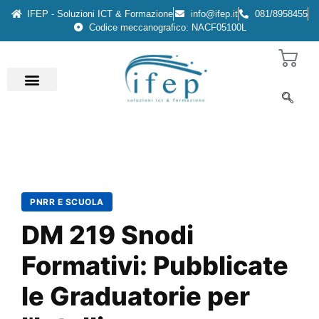
IFEP - Soluzioni ICT & Formazione
info@ifep.it
081/8958455
Codice meccanografico: NACF05100L
PNRR E SCUOLA
DM 219 Snodi
Formativi: Pubblicate
le Graduatorie per