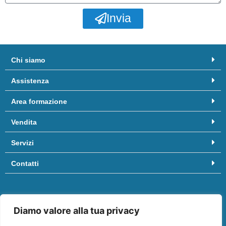
Invia
Chi siamo
Assistenza
Area formazione
Vendita
Servizi
Contatti
Hai bisogno di aiuto? Chiamaci al
081/8958455
oppure scrivici
Diamo valore alla tua privacy
a
info@ifep.it
.
Vieni a trovarci in:
Centro commerciale “Il Molino”
, Via Appia, 3º