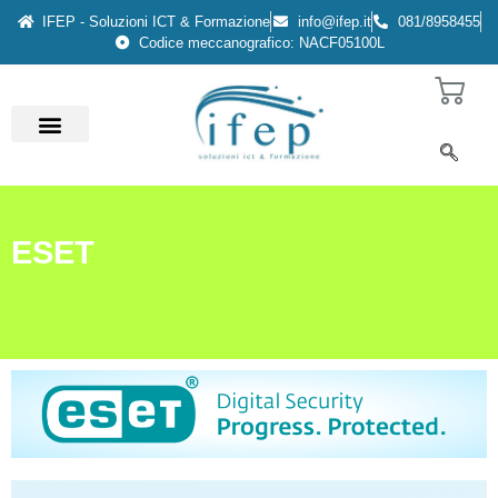
IFEP - Soluzioni ICT & Formazione
info@ifep.it
081/8958455
Codice meccanografico: NACF05100L
ESET