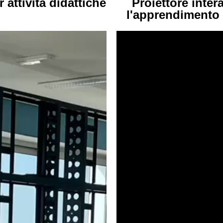
 attività didattiche
Proiettore inter
l'apprendimento 