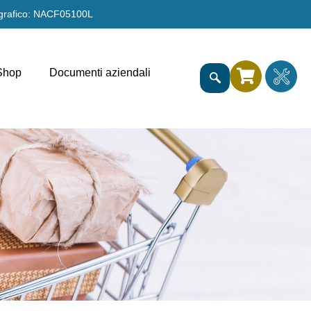
grafico: NACF05100L
Shop
Documenti aziendali