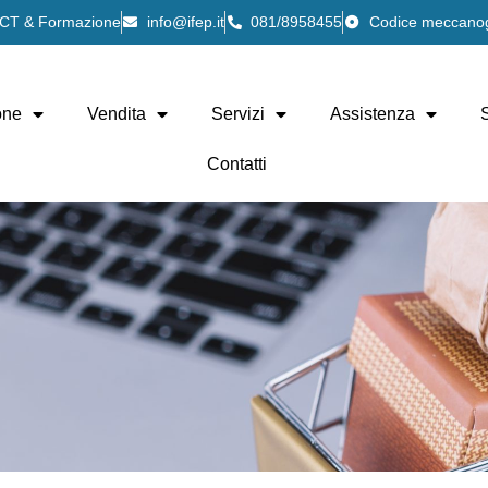
 ICT & Formazione
info@ifep.it
081/8958455
Codice meccano
one
Vendita
Servizi
Assistenza
Contatti