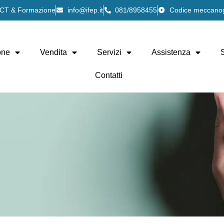
 ICT & Formazione
info@ifep.it
081/8958455
Codice meccano
one
Vendita
Servizi
Assistenza
Contatti