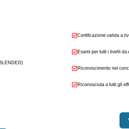
Certificazione valida a liv
Esami per tutti i livelli
o (BLENDED)
Riconoscimento nei concor
Riconosciuta a tutti gli e