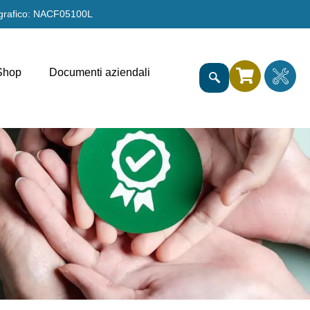
grafico: NACF05100L
Shop
Documenti aziendali