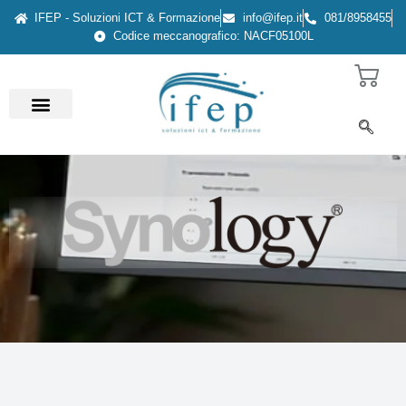
IFEP - Soluzioni ICT & Formazione
info@ifep.it
081/8958455
Codice meccanografico: NACF05100L