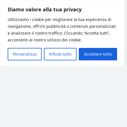
Diamo valore alla tua privacy
I NAS Synology diventano il cuore
dell’infrastruttura dati: file server, repository di
Utilizziamo i cookie per migliorare la tua esperienza di
backup, piattaforma di collaborazione e
navigazione, offrirti pubblicità o contenuti personalizzati
integrazione con directory e hypervisor.
e analizzare il nostro traffico. Cliccando “Accetta tutti”,
acconsenti al nostro utilizzo dei cookie.
Modelli tower DiskStation per uffici e filiali,
RackStation per data center.
Personalizza
Rifiuta tutto
Accettare tutto
Gestione tramite DSM con permessi granulari e
audit trail.
Integrazione con Active Backup, Hyper Backup,
C2 e servizi di produttività.