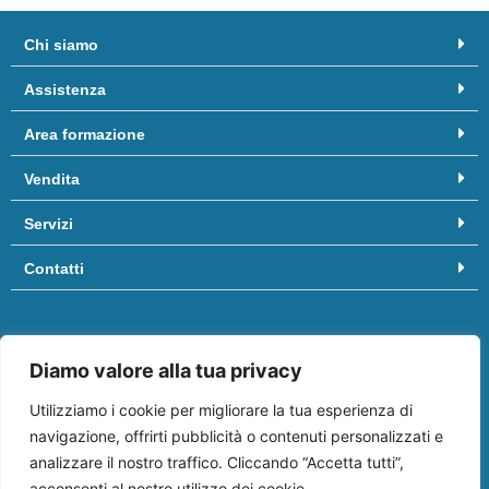
Chi siamo
Assistenza
Area formazione
Vendita
Servizi
Contatti
Hai bisogno di aiuto? Chiamaci al
081/8958455
oppure scrivici
Diamo valore alla tua privacy
a
info@ifep.it
.
Vieni a trovarci in:
Centro commerciale “Il Molino”
, Via Appia, 3º
Utilizziamo i cookie per migliorare la tua esperienza di
piano edificio Business, 80029 Sant’Antimo (NA)
navigazione, offrirti pubblicità o contenuti personalizzati e
analizzare il nostro traffico. Cliccando “Accetta tutti”,
acconsenti al nostro utilizzo dei cookie.