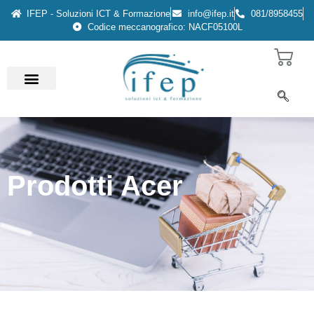
IFEP - Soluzioni ICT & Formazione
info@ifep.it
081/8958455
Codice meccanografico: NACF05100L
Prodotti Acer