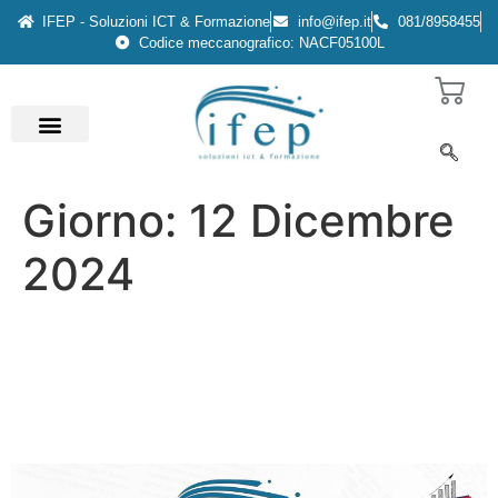
IFEP - Soluzioni ICT & Formazione
info@ifep.it
081/8958455
Codice meccanografico: NACF05100L
Giorno:
12 Dicembre
2024
Riconoscimento Europeo:
Siamo Parte del Pact for
Skills!