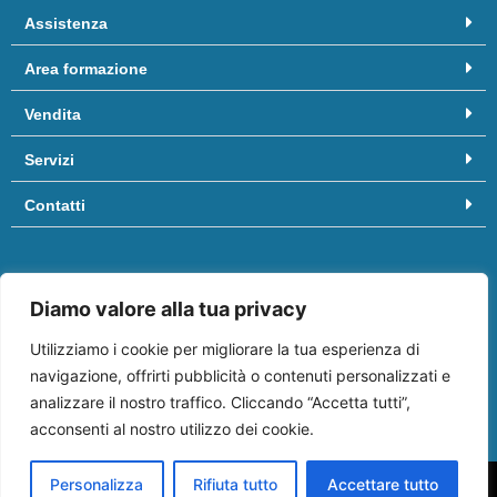
Assistenza
Area formazione
Vendita
Servizi
Contatti
Hai bisogno di aiuto? Chiamaci al
081/8958455
oppure scrivici
Diamo valore alla tua privacy
a
info@ifep.it
.
Vieni a trovarci in:
Centro commerciale “Il Molino”
, Via Appia, 3º
Utilizziamo i cookie per migliorare la tua esperienza di
piano edificio Business, 80029 Sant’Antimo (NA)
navigazione, offrirti pubblicità o contenuti personalizzati e
analizzare il nostro traffico. Cliccando “Accetta tutti”,
acconsenti al nostro utilizzo dei cookie.
Personalizza
Rifiuta tutto
Accettare tutto
© 2024 IFEP S.r.l. – P.IVA: 05887401213 – All Rights Reserved. |