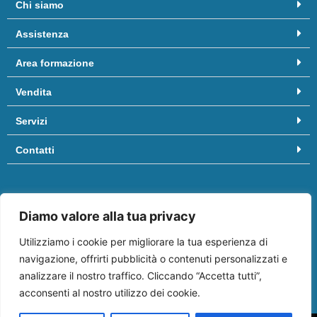
Chi siamo
Assistenza
Area formazione
Vendita
Servizi
Contatti
Hai bisogno di aiuto? Chiamaci al
081/8958455
oppure scrivici
Diamo valore alla tua privacy
a
info@ifep.it
.
Vieni a trovarci in:
Centro commerciale “Il Molino”
, Via Appia, 3º
Utilizziamo i cookie per migliorare la tua esperienza di
piano edificio Business, 80029 Sant’Antimo (NA)
navigazione, offrirti pubblicità o contenuti personalizzati e
analizzare il nostro traffico. Cliccando “Accetta tutti”,
acconsenti al nostro utilizzo dei cookie.