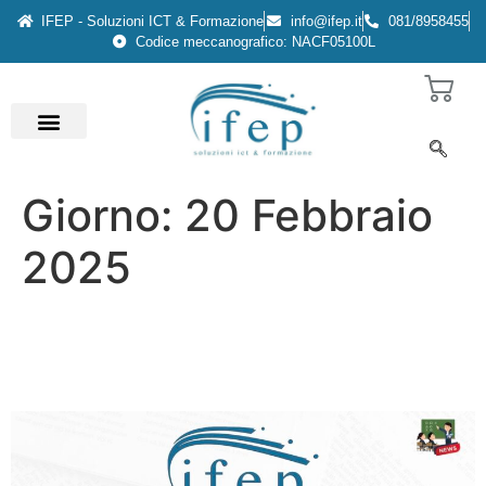
IFEP - Soluzioni ICT & Formazione
info@ifep.it
081/8958455
Codice meccanografico: NACF05100L
Giorno:
20 Febbraio
2025
Sono aperte le iscrizioni
come IeFP