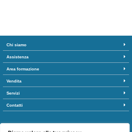
Chi siamo
Assistenza
Area formazione
Vendita
Servizi
Contatti
Hai bisogno di aiuto? Chiamaci al
081/8958455
oppure scrivici
a
info@ifep.it
.