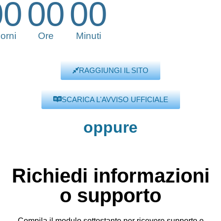
00
00
00
orni
Ore
Minuti
RAGGIUNGI IL SITO
SCARICA L'AVVISO UFFICIALE
oppure
Richiedi informazioni
o supporto
Compila il modulo sottostante per ricevere supporto o