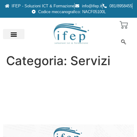
IFEP - Soluzioni ICT & Formazione
info@ifep.it
081/8958455
Codice meccanografico: NACF05100L
Categoria:
Servizi
DM 219 Snodi formativi:
Pubblicate le graduatorie
degli istituti che hanno
ottenuto il finanziamento,