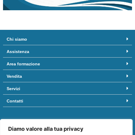
Chi siamo
Assistenza
Area formazione
Vendita
Servizi
Contatti
Hai bisogno di aiuto? Chiamaci al
081/8958455
oppure scrivici
Diamo valore alla tua privacy
a
info@ifep.it
.