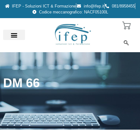
IFEP - Soluzioni ICT & Formazione
info@ifep.it
081/8958455
Codice meccanografico: NACF05100L
DM 66