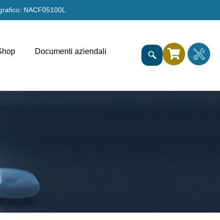
grafico: NACF05100L
Shop
Documenti aziendali