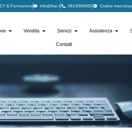
 ICT & Formazione
info@ifep.it
081/8958455
Codice meccano
one
Vendita
Servizi
Assistenza
Contatti