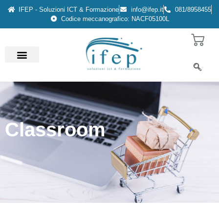
IFEP - Soluzioni ICT & Formazione
info@ifep.it
081/8958455
Codice meccanografico: NACF05100L
Classroom