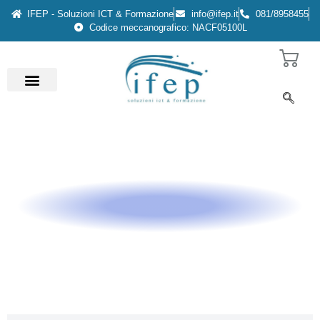
IFEP - Soluzioni ICT & Formazione
info@ifep.it
081/8958455
Codice meccanografico: NACF05100L