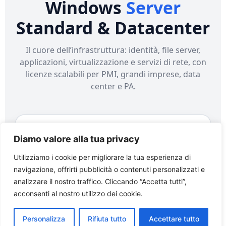
Windows
Server
Standard & Datacenter
Il cuore dell’infrastruttura: identità, file server,
applicazioni, virtualizzazione e servizi di rete, con
licenze scalabili per PMI, grandi imprese, data
center e PA.
Edizioni
Diamo valore alla tua privacy
Standard vs Datacenter
Utilizziamo i cookie per migliorare la tua esperienza di
navigazione, offrirti pubblicità o contenuti personalizzati e
Le due edizioni principali condividono la stessa
analizzare il nostro traffico. Cliccando “Accetta tutti”,
base tecnologica, ma variano per diritti di
acconsenti al nostro utilizzo dei cookie.
virtualizzazione e scenari di utilizzo:
Personalizza
Rifiuta tutto
Accettare tutto
Windows
: ideale per server fisici o con