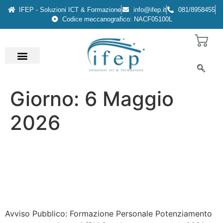
IFEP - Soluzioni ICT & Formazione
info@ifep.it
081/8958455
Codice meccanografico: NACF05100L
Giorno:
6 Maggio
2026
Decreto MIM del 6 marzo
2026 n. 38 – per la
formazione del personale
Avviso Pubblico: Formazione Personale Potenziamento