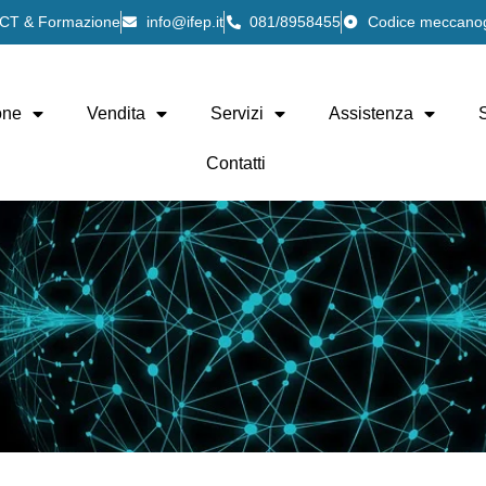
 ICT & Formazione
info@ifep.it
081/8958455
Codice meccano
one
Vendita
Servizi
Assistenza
Contatti